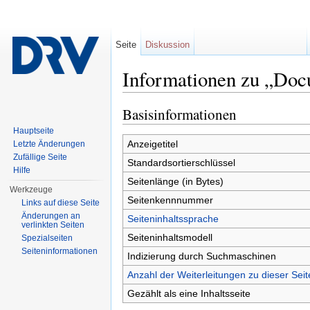
Seite
Diskussion
Informationen zu „Doc
Wechseln zu:
Navigation
,
Suche
Basisinformationen
Hauptseite
Anzeigetitel
Letzte Änderungen
Zufällige Seite
Standardsortierschlüssel
Hilfe
Seitenlänge (in Bytes)
Werkzeuge
Seitenkennnummer
Links auf diese Seite
Änderungen an
Seiteninhaltssprache
verlinkten Seiten
Seiteninhaltsmodell
Spezialseiten
Seiten­informationen
Indizierung durch Suchmaschinen
Anzahl der Weiterleitungen zu dieser Seit
Gezählt als eine Inhaltsseite