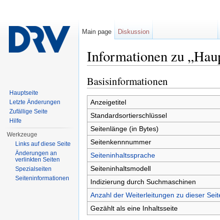
Main page
Diskussion
Informationen zu „Haup
Wechseln zu:
Navigation
,
Suche
Basisinformationen
Hauptseite
Anzeigetitel
Letzte Änderungen
Zufällige Seite
Standardsortierschlüssel
Hilfe
Seitenlänge (in Bytes)
Werkzeuge
Seitenkennnummer
Links auf diese Seite
Änderungen an
Seiteninhaltssprache
verlinkten Seiten
Seiteninhaltsmodell
Spezialseiten
Seiten­informationen
Indizierung durch Suchmaschinen
Anzahl der Weiterleitungen zu dieser Seit
Gezählt als eine Inhaltsseite