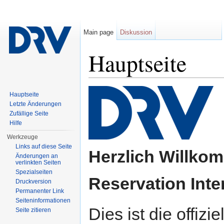
Main page
Diskussion
Hauptseite
Wechseln zu:
Navigation
,
Suche
Hauptseite
Letzte Änderungen
Zufällige Seite
Hilfe
Werkzeuge
Links auf diese Seite
Herzlich Willko
Änderungen an
verlinkten Seiten
Spezialseiten
Reservation Inte
Druckversion
Permanenter Link
Seiten­informationen
Dies ist die offiz
Seite zitieren