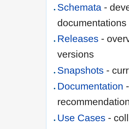
Schemata
- dev
documentations 
Releases
- over
versions
Snapshots
- cur
Documentation
-
recommendations
Use Cases
- col