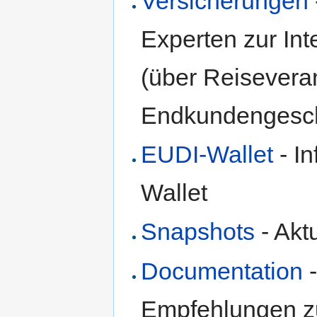
Versicherungen
Experten zur In
(über Reiseveran
Endkundengeschä
EUDI-Wallet
- I
Wallet
Snapshots
- Akt
Documentation
-
Empfehlungen z