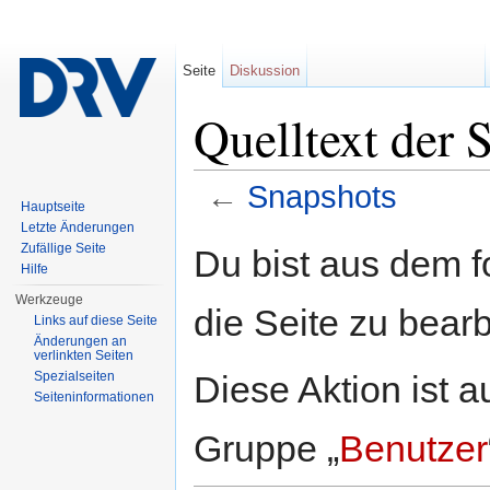
Seite
Diskussion
Quelltext der 
←
Snapshots
Hauptseite
Wechseln zu:
Navigation
,
Suche
Letzte Änderungen
Zufällige Seite
Du bist aus dem f
Hilfe
Werkzeuge
die Seite zu bearb
Links auf diese Seite
Änderungen an
verlinkten Seiten
Diese Aktion ist a
Spezialseiten
Seiten­informationen
Gruppe „
Benutzer