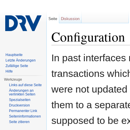
Seite
Diskussion
Configuration
Wechseln zu:
Navigation
,
Suche
In past interface
Hauptseite
Letzte Änderungen
Zufällige Seite
transactions whic
Hilfe
Werkzeuge
Links auf diese Seite
were not updated
Änderungen an
verlinkten Seiten
Spezialseiten
them to a separat
Druckversion
Permanenter Link
Seiten­informationen
supposed to be ex
Seite zitieren