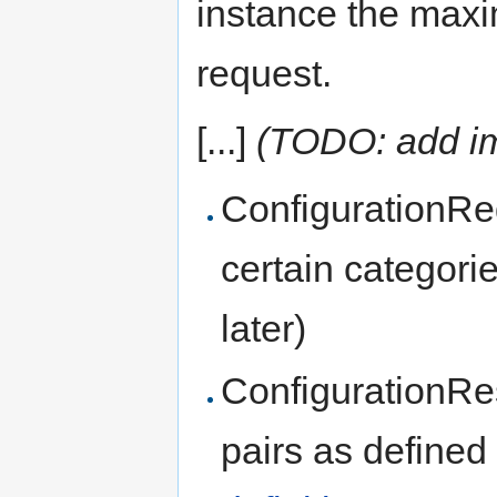
instance the maxi
request.
[...]
(TODO: add im
ConfigurationReq
certain categori
later)
ConfigurationRes
pairs as defined