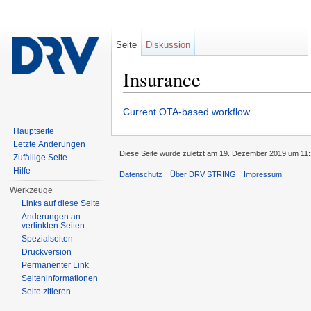
Seite
Diskussion
Insurance
Wechseln zu:
Navigation
,
Suche
Current OTA-based workflow
Hauptseite
Letzte Änderungen
Diese Seite wurde zuletzt am 19. Dezember 2019 um 11:
Zufällige Seite
Hilfe
Datenschutz
Über DRV STRING
Impressum
Werkzeuge
Links auf diese Seite
Änderungen an
verlinkten Seiten
Spezialseiten
Druckversion
Permanenter Link
Seiten­informationen
Seite zitieren