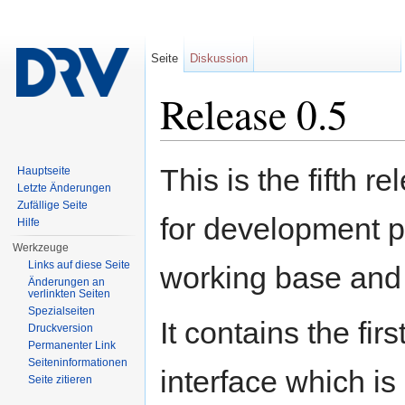
Seite
Diskussion
Release 0.5
Wechseln zu:
Navigation
,
Suche
This is the fifth r
Hauptseite
Letzte Änderungen
Zufällige Seite
for development p
Hilfe
Werkzeuge
Links auf diese Seite
working base and 
Änderungen an
verlinkten Seiten
Spezialseiten
It contains the fi
Druckversion
Permanenter Link
Seiten­informationen
interface which is
Seite zitieren