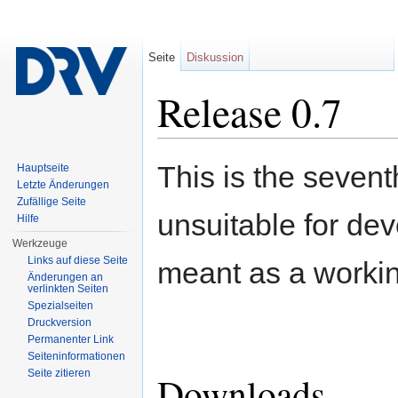
Seite
Diskussion
Release 0.7
Wechseln zu:
Navigation
,
Suche
This is the sevent
Hauptseite
Letzte Änderungen
Zufällige Seite
unsuitable for de
Hilfe
Werkzeuge
Links auf diese Seite
meant as a workin
Änderungen an
verlinkten Seiten
Spezialseiten
Druckversion
Permanenter Link
Seiten­informationen
Seite zitieren
Downloads