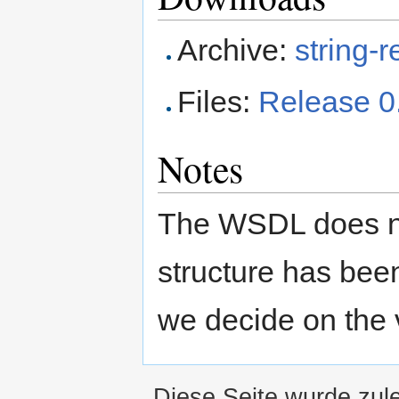
Archive:
string-r
Files:
Release 0
Notes
The WSDL does no
structure has been
we decide on the 
Diese Seite wurde zul