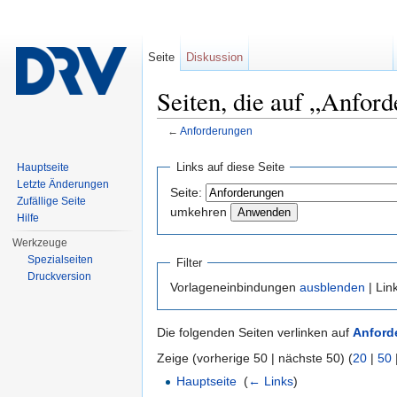
Seite
Diskussion
Seiten, die auf „Anfor
←
Anforderungen
Wechseln zu:
Navigation
,
Suche
Links auf diese Seite
Hauptseite
Letzte Änderungen
Seite:
Zufällige Seite
umkehren
Hilfe
Werkzeuge
Spezialseiten
Filter
Druckversion
Vorlageneinbindungen
ausblenden
| Lin
Die folgenden Seiten verlinken auf
Anford
Zeige (vorherige 50 | nächste 50) (
20
|
50
Hauptseite
‎
(
← Links
)